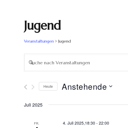
Jugend
Veranstaltungen
Jugend
Veranstaltungen
Bitte
Schlüsselwort
Suche
eingeben.
Suche
Anstehende
Heute
nach
und
Datum
Veranstaltungen
wählen.
Schlüsselwort.
Juli 2025
Ansichten,
Navigation
4. Juli 2025,18:30
-
22:00
FR.