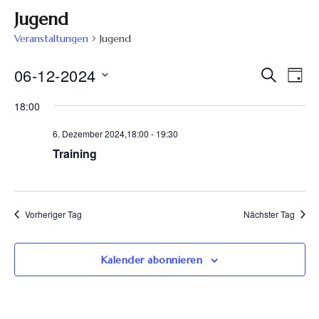
Jugend
Veranstaltungen
Jugend
Ve
06-12-2024
Veran
Suche
Tag
Datum
An
Such
18:00
wählen.
Na
6. Dezember 2024,18:00
-
19:30
und
Training
Ansic
Navig
Vorheriger Tag
Nächster Tag
Kalender abonnieren