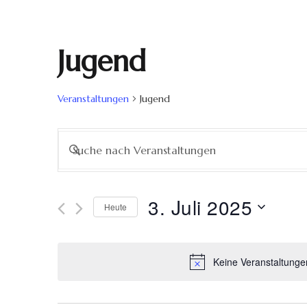
Jugend
Veranstaltungen
Jugend
Veranstaltungen
Bitte
Schlüsselwort
Suche
eingeben.
Suche
3. Juli 2025
Heute
nach
und
Datum
Veranstaltungen
wählen.
Schlüsselwort.
Ansichten,
Keine Veranstaltungen
Navigation