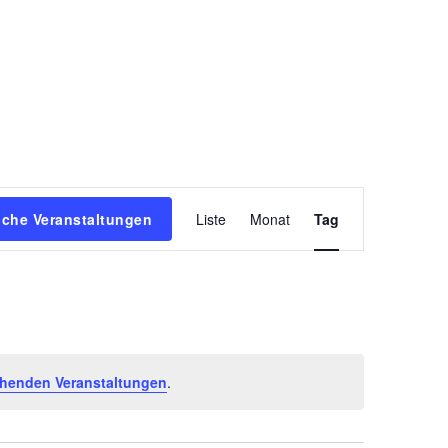
Veranstaltun
che Veranstaltungen
Liste
Monat
Tag
Ansichten-
Navigation
ehenden Veranstaltungen
.