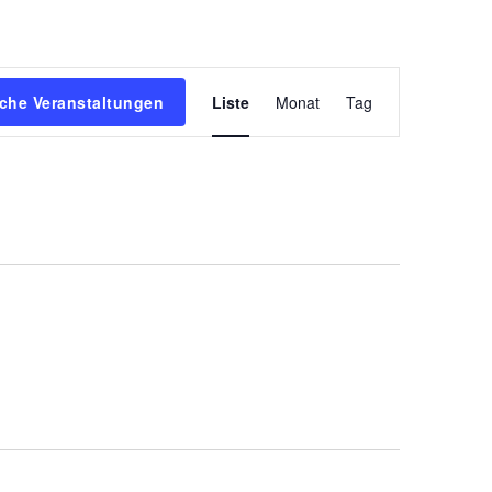
Veranstaltun
che Veranstaltungen
Liste
Monat
Tag
Ansichten-
Navigation