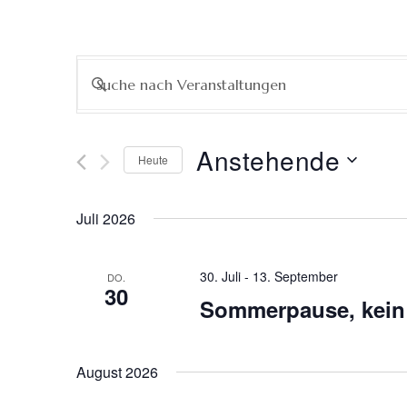
Veranstaltungen
Bitte
Schlüsselwort
Suche
eingeben.
Suche
Anstehende
Heute
nach
und
Datum
Veranstaltungen
wählen.
Schlüsselwort.
Juli 2026
Ansichten,
Navigation
30. Juli
-
13. September
DO.
30
Sommerpause, kein
August 2026