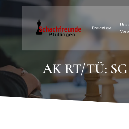
Uns
Ereignisse
Vere
AK RT/TÜ: SG K