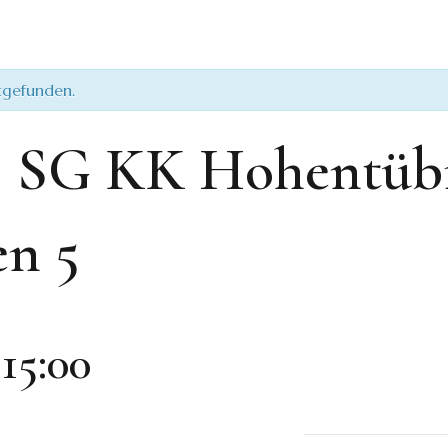
ttgefunden.
 SG KK Hohentübi
en 5
-
15:00