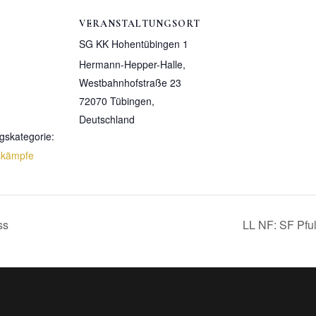
VERANSTALTUNGSORT
SG KK Hohentübingen 1
Hermann-Hepper-Halle,
Westbahnhofstraße 23
72070 Tübingen
,
Deutschland
gskategorie:
skämpfe
ss
LL NF: SF Pfu