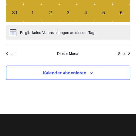
0 Veranstaltungen,
0 Veranstaltungen,
0 Veranstaltungen,
0 Veranstaltungen,
0 Veranstaltungen,
0 Veranstaltun
0 Vera
31
1
2
3
4
5
6
Es gibt keine Veranstaltungen an diesem Tag.
Juli
Dieser Monat
Sep.
Kalender abonnieren