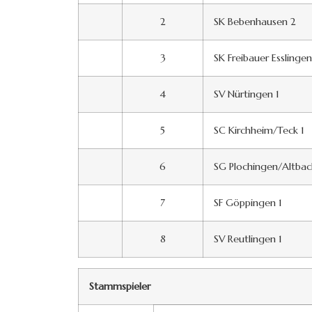
2
SK Bebenhausen 2
3
SK Freibauer Esslingen
4
SV Nürtingen 1
5
SC Kirchheim/Teck 1
6
SG Plochingen/Altbac
7
SF Göppingen 1
8
SV Reutlingen 1
Stammspieler