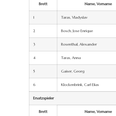
Brett
Name, Vorname
1
Taras, Vladyslav
2
Bosch, Jose Enrique
3
Rosenthal, Alexander
4
Taras, Anna
5
Gaiser, Georg
6
Klockenbrink, Carl Elias
Ersatzspieler
Brett
Name, Vorname