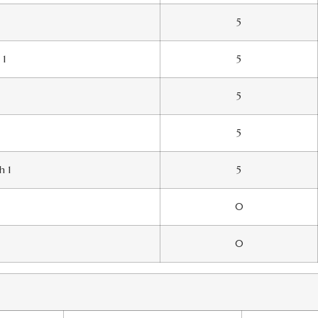
5
 1
5
5
5
h 1
5
0
0