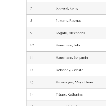
7
Louvard, Remy
8
Pokorny, Rasmus
9
Bogatu, Alexandru
10
Hausmann, Felix
11
Hausmann, Benjamin
12
Delannoy, Celeste
13
Varakadjiev, Magdalena
14
Träger, Katharina