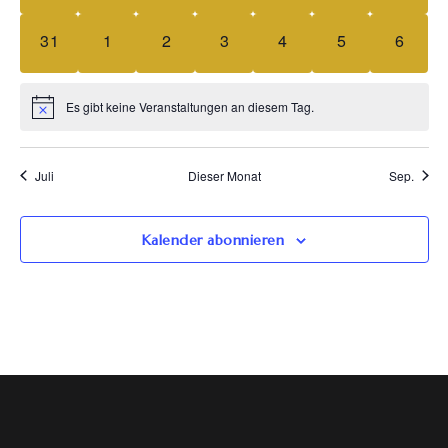
0 Veranstaltungen,
0 Veranstaltungen,
0 Veranstaltungen,
0 Veranstaltungen,
0 Veranstaltungen,
0 Veranstaltun
0 Vera
31
1
2
3
4
5
6
Es gibt keine Veranstaltungen an diesem Tag.
Juli
Dieser Monat
Sep.
Kalender abonnieren