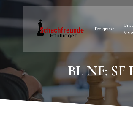
Uns
Ereignisse
Vere
BL NF: SF 