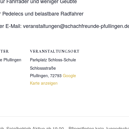
l für Fahrräder und weniger Geübte
ür Pedelecs und belastbare Radfahrer
r E-Mail: veranstaltungen@schachfreunde-pfullingen.d
LTER
VERANSTALTUNGSORT
 Pfullingen
Parkplatz Schloss-Schule
Schlossstraße
Pfullingen
,
72793
Google
Karte anzeigen
h, Spielbetrieb Aktive ab 19.00
Pfingstferien kein Jugendscha