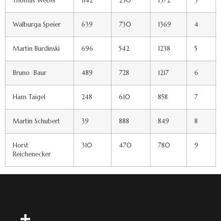
Thomas Weber
1142
230
1372
3
Walburga Speier
639
730
1369
4
Martin Burdinski
696
542
1238
5
Bruno Baur
489
728
1217
6
Hans Taigel
248
610
858
7
Martin Schubert
39
888
849
8
Horst
310
470
780
9
Reichenecker