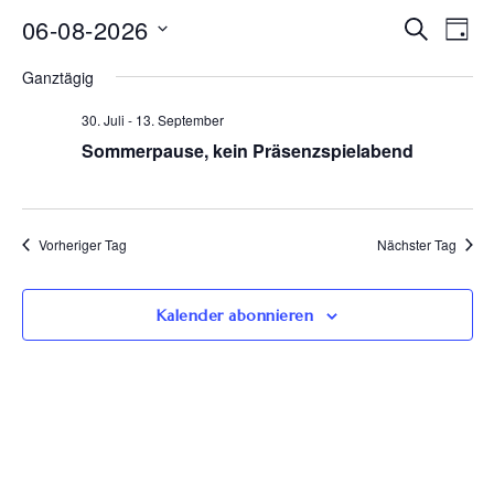
Ve
06-08-2026
Veran
Suche
Tag
Datum
An
Such
Ganztägig
wählen.
Na
30. Juli
-
13. September
und
Sommerpause, kein Präsenzspielabend
Ansic
Navig
Vorheriger Tag
Nächster Tag
Kalender abonnieren