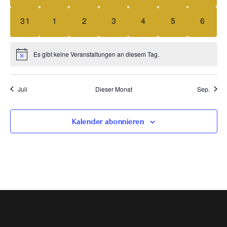
0 Veranstaltungen,
0 Veranstaltungen,
0 Veranstaltungen,
0 Veranstaltungen,
0 Veranstaltungen,
0 Veranstaltun
0 Vera
31
1
2
3
4
5
6
Es gibt keine Veranstaltungen an diesem Tag.
Juli
Dieser Monat
Sep.
Kalender abonnieren