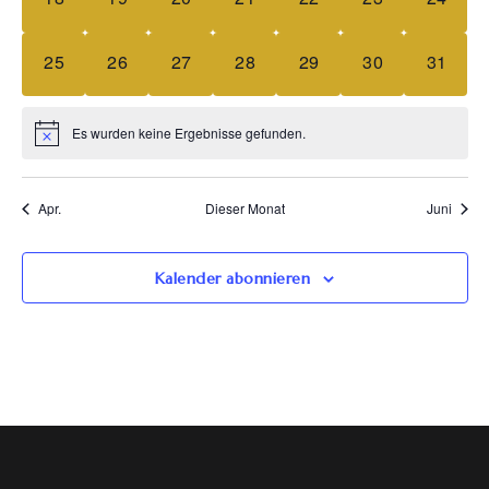
0 Veranstaltungen,
0 Veranstaltungen,
0 Veranstaltungen,
0 Veranstaltungen,
0 Veranstaltungen,
0 Veranstaltun
0 Veran
25
26
27
28
29
30
31
Es wurden keine Ergebnisse gefunden.
Apr.
Dieser Monat
Juni
Kalender abonnieren