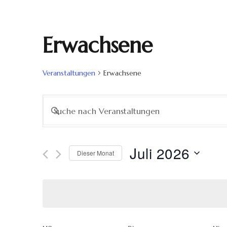
Erwachsene
Veranstaltungen
Erwachsene
Veranstaltungen
Bitte
Schlüsselwort
Suche
eingeben.
Suche
Juli 2026
Dieser Monat
nach
und
Datum
Veranstaltungen
wählen.
Schlüsselwort.
Ansichten,
Navigation