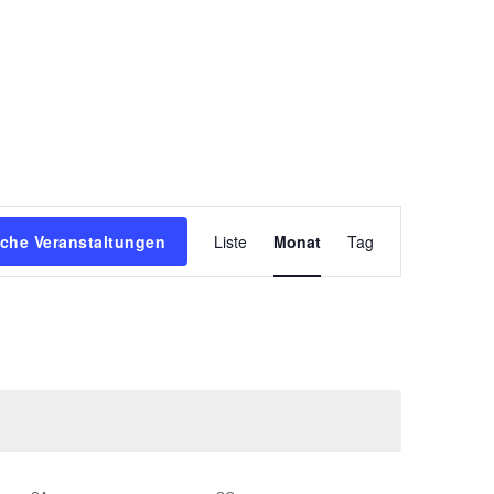
Veranstaltun
che Veranstaltungen
Liste
Monat
Tag
Ansichten-
Navigation