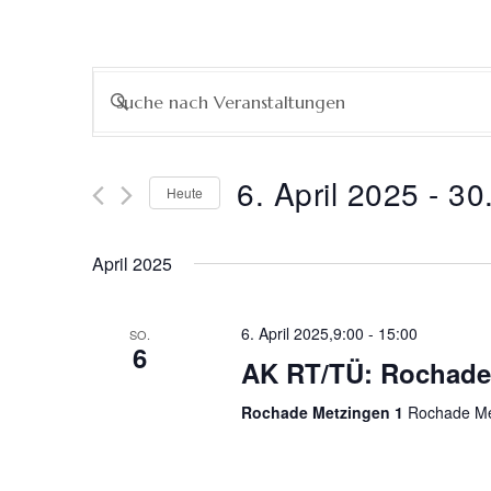
Veranstaltungen
Bitte
Schlüsselwort
Suche
eingeben.
Suche
6. April 2025
 - 
30
Heute
nach
und
Datum
Veranstaltungen
wählen.
Schlüsselwort.
April 2025
Ansichten,
Navigation
6. April 2025,9:00
-
15:00
SO.
6
AK RT/TÜ: Rochade 
Rochade Metzingen 1
Rochade Met