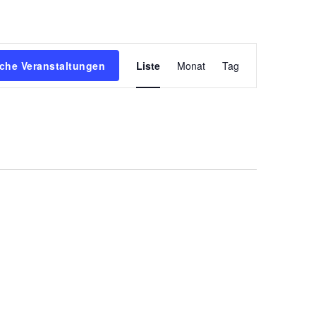
Veranstaltun
che Veranstaltungen
Liste
Monat
Tag
Ansichten-
Navigation