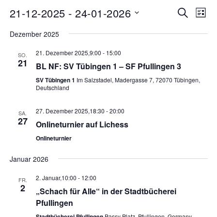
Ve
21-12-2025
 - 
24-01-2026
Veran
Suche
Liste
Datum
An
Such
Dezember 2025
wählen.
Na
21. Dezember 2025,9:00
-
15:00
SO.
und
21
BL NF: SV Tübingen 1 – SF Pfullingen 3
Ansic
SV Tübingen 1
Im Salzstadel, Madergasse 7, 72070 Tübingen,
Deutschland
Navig
27. Dezember 2025,18:30
-
20:00
SA.
27
Onlineturnier auf Lichess
Onlineturnier
Januar 2026
2. Januar,10:00
-
12:00
FR.
2
„Schach für Alle“ in der Stadtbücherei
Pfullingen
Stadtbücherei Pfullingen
Passy Platz, Pfullingen, Germany