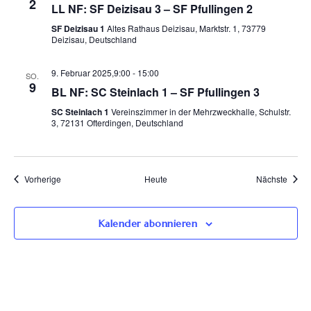
2
LL NF: SF Deizisau 3 – SF Pfullingen 2
SF Deizisau 1
Altes Rathaus Deizisau, Marktstr. 1, 73779
Deizisau, Deutschland
9. Februar 2025,9:00
-
15:00
SO.
9
BL NF: SC Steinlach 1 – SF Pfullingen 3
SC Steinlach 1
Vereinszimmer in der Mehrzweckhalle, Schulstr.
3, 72131 Ofterdingen, Deutschland
Veranstaltungen
Veran
Vorherige
Heute
Nächste
Kalender abonnieren