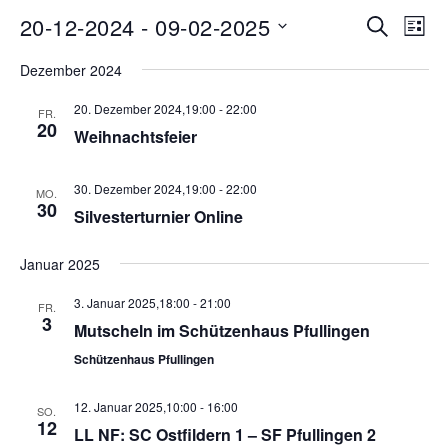
Ve
20-12-2024
 - 
09-02-2025
Veran
Suche
Liste
Datum
An
Such
Dezember 2024
wählen.
Na
20. Dezember 2024,19:00
-
22:00
FR.
und
20
Weihnachtsfeier
Ansic
30. Dezember 2024,19:00
-
22:00
MO.
30
Navig
Silvesterturnier Online
Januar 2025
3. Januar 2025,18:00
-
21:00
FR.
3
Mutscheln im Schützenhaus Pfullingen
Schützenhaus Pfullingen
12. Januar 2025,10:00
-
16:00
SO.
12
LL NF: SC Ostfildern 1 – SF Pfullingen 2