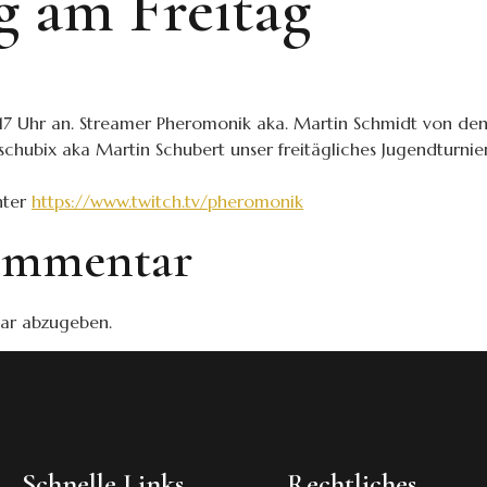
g am Freitag
b 17 Uhr an. Streamer Pheromonik aka. Martin Schmidt von d
schubix aka Martin Schubert unser freitägliches Jugendturnier
nter
https://www.twitch.tv/pheromonik
Kommentar
ar abzugeben.
Schnelle Links
Rechtliches