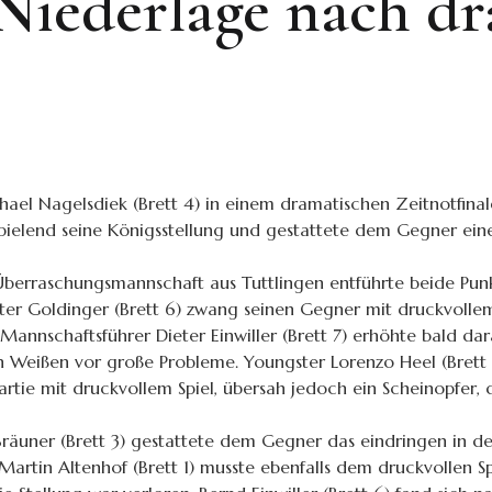
 Niederlage nach d
chael Nagelsdiek (Brett 4) in einem dramatischen Zeitnotfinal
spielend seine Königsstellung und gestattete dem Gegner ein
Überraschungsmannschaft aus Tuttlingen entführte beide Punkt
ter Goldinger (Brett 6) zwang seinen Gegner mit druckvollem
 Mannschaftsführer Dieter Einwiller (Brett 7) erhöhte bald da
n Weißen vor große Probleme. Youngster Lorenzo Heel (Brett 8)
artie mit druckvollem Spiel, übersah jedoch ein Scheinopfe
Bräuner (Brett 3) gestattete dem Gegner das eindringen in d
artin Altenhof (Brett 1) musste ebenfalls dem druckvollen Spi