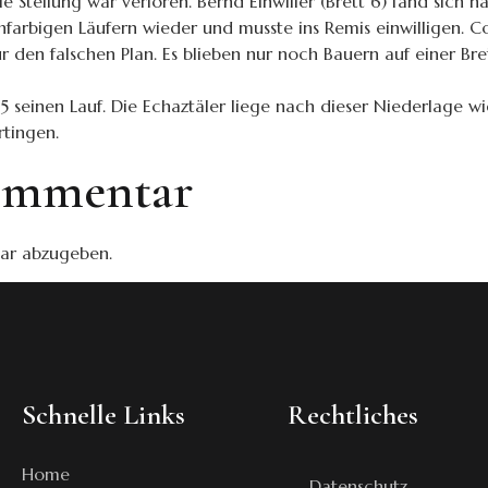
e Stellung war verloren. Bernd Einwiller (Brett 6) fand sich 
farbigen Läufern wieder und musste ins Remis einwilligen. Cor
r den falschen Plan. Es blieben nur noch Bauern auf einer Bre
5 seinen Lauf. Die Echaztäler liege nach dieser Niederlage wi
rtingen.
Kommentar
ar abzugeben.
Schnelle Links
Rechtliches
Home
Datenschutz