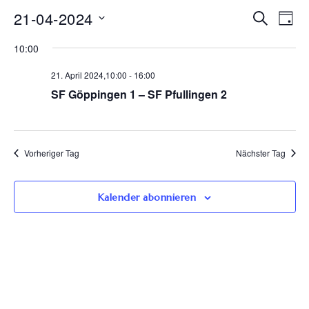
Ve
21-04-2024
Veran
Suche
Tag
Datum
An
Such
10:00
wählen.
Na
21. April 2024,10:00
-
16:00
und
SF Göppingen 1 – SF Pfullingen 2
Ansic
Navig
Vorheriger Tag
Nächster Tag
Kalender abonnieren