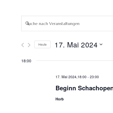
Veranstaltungen
Bitte
Schlüsselwort
Suche
eingeben.
Suche
17. Mai 2024
Heute
nach
und
Datum
Veranstaltungen
wählen.
Schlüsselwort.
18:00
Ansichten,
Navigation
17. Mai 2024,18:00
-
23:00
Beginn Schachopen
Horb