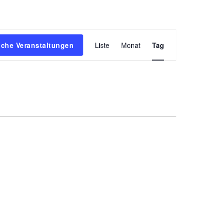
Veranstaltun
che Veranstaltungen
Liste
Monat
Tag
Ansichten-
Navigation