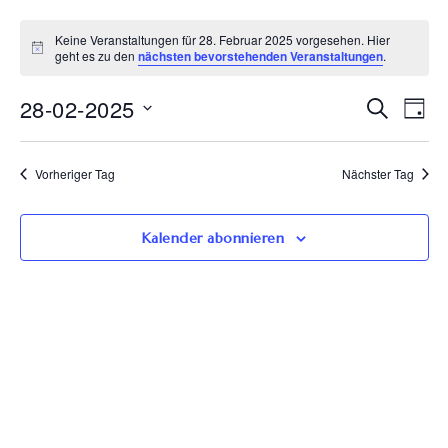
Keine Veranstaltungen für 28. Februar 2025 vorgesehen. Hier
geht es zu den
nächsten bevorstehenden Veranstaltungen
.
Ve
28-02-2025
Veran
Suche
Tag
Datum
An
Such
wählen.
Vorheriger Tag
Nächster Tag
Na
und
Kalender abonnieren
Ansic
Navig