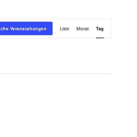
Veranstaltun
che Veranstaltungen
Liste
Monat
Tag
Ansichten-
Navigation