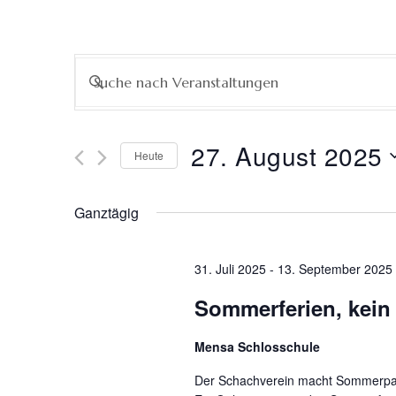
Veranstaltungen
Bitte
Schlüsselwort
Suche
eingeben.
Suche
27. August 2025
Heute
nach
und
Datum
Veranstaltungen
wählen.
Schlüsselwort.
Ganztägig
Ansichten,
Navigation
31. Juli 2025
-
13. September 2025
Sommerferien, kein 
Mensa Schlosschule
Der Schachverein macht Sommerpau