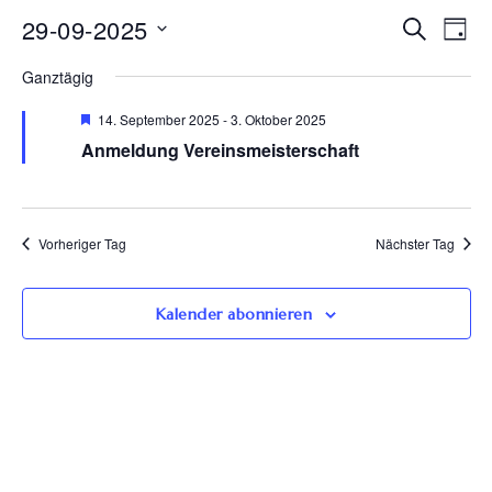
Ve
29-09-2025
Veran
Suche
Tag
Datum
An
Such
Ganztägig
wählen.
Na
Empfohlen
14. September 2025
-
3. Oktober 2025
und
Anmeldung Vereinsmeisterschaft
Ansic
Navig
Vorheriger Tag
Nächster Tag
Kalender abonnieren