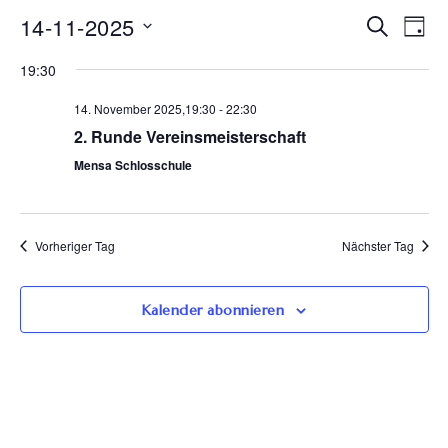
Ve
14-11-2025
Veran
Suche
Tag
Datum
An
Such
19:30
wählen.
Na
14. November 2025,19:30
-
22:30
und
2. Runde Vereinsmeisterschaft
Ansic
Mensa Schlosschule
Navig
Vorheriger Tag
Nächster Tag
Kalender abonnieren