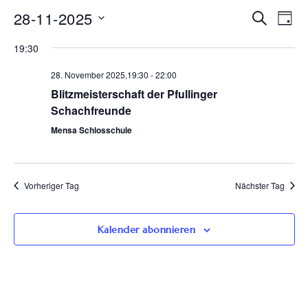
Ve
28-11-2025
Veran
Suche
Tag
Datum
An
Such
19:30
wählen.
Na
28. November 2025,19:30
-
22:00
und
Blitzmeisterschaft der Pfullinger
Schachfreunde
Ansic
Mensa Schlosschule
Navig
Vorheriger Tag
Nächster Tag
Kalender abonnieren