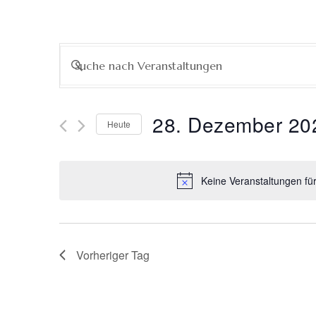
Veranstaltungen
Bitte
Schlüsselwort
Suche
eingeben.
Suche
28. Dezember 20
Heute
nach
und
Datum
Veranstaltungen
wählen.
Schlüsselwort.
Ansichten,
Keine Veranstaltungen fü
Navigation
Vorheriger Tag