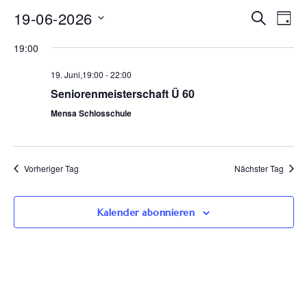
Ve
19-06-2026
Veran
Suche
Tag
Datum
An
Such
19:00
wählen.
Na
19. Juni,19:00
-
22:00
und
Seniorenmeisterschaft Ü 60
Ansic
Mensa Schlosschule
Navig
Vorheriger Tag
Nächster Tag
Kalender abonnieren