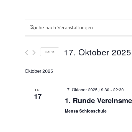
Veranstaltungen
Bitte
Schlüsselwort
Suche
eingeben.
Suche
17. Oktober 2025
Heute
nach
und
Datum
Veranstaltungen
wählen.
Schlüsselwort.
Oktober 2025
Ansichten,
Navigation
17. Oktober 2025,19:30
-
22:30
FR.
17
1. Runde Vereinsmei
Mensa Schlosschule