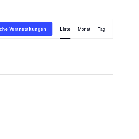
Veranstaltun
che Veranstaltungen
Liste
Monat
Tag
Ansichten-
Navigation