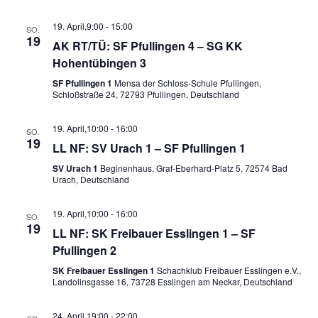
19. April,9:00
-
15:00
SO.
19
AK RT/TÜ: SF Pfullingen 4 – SG KK
Hohentübingen 3
SF Pfullingen 1
Mensa der Schloss-Schule Pfullingen,
Schloßstraße 24, 72793 Pfullingen, Deutschland
19. April,10:00
-
16:00
SO.
19
LL NF: SV Urach 1 – SF Pfullingen 1
SV Urach 1
Beginenhaus, Graf-Eberhard-Platz 5, 72574 Bad
Urach, Deutschland
19. April,10:00
-
16:00
SO.
19
LL NF: SK Freibauer Esslingen 1 – SF
Pfullingen 2
SK Freibauer Esslingen 1
Schachklub Freibauer Esslingen e.V.,
Landolinsgasse 16, 73728 Esslingen am Neckar, Deutschland
24. April,19:00
-
22:00