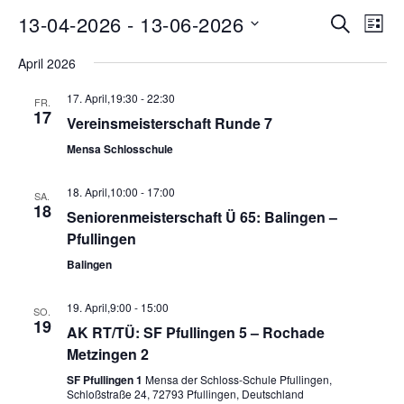
Ve
13-04-2026
 - 
13-06-2026
Veran
Suche
Liste
Datum
An
Such
April 2026
wählen.
Na
17. April,19:30
-
22:30
FR.
und
17
Vereinsmeisterschaft Runde 7
Ansic
Mensa Schlosschule
Navig
18. April,10:00
-
17:00
SA.
18
Seniorenmeisterschaft Ü 65: Balingen –
Pfullingen
Balingen
19. April,9:00
-
15:00
SO.
19
AK RT/TÜ: SF Pfullingen 5 – Rochade
Metzingen 2
SF Pfullingen 1
Mensa der Schloss-Schule Pfullingen,
Schloßstraße 24, 72793 Pfullingen, Deutschland