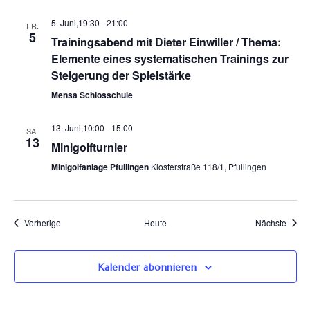
5. Juni,19:30
-
21:00
FR.
5
Trainingsabend mit Dieter Einwiller / Thema:
Elemente eines systematischen Trainings zur
Steigerung der Spielstärke
Mensa Schlosschule
13. Juni,10:00
-
15:00
SA.
13
Minigolfturnier
Minigolfanlage Pfullingen
Klosterstraße 118/1, Pfullingen
Veranstaltungen
Veran
Vorherige
Heute
Nächste
Kalender abonnieren