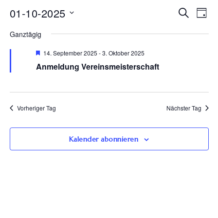
Ve
01-10-2025
Veran
Suche
Tag
Datum
An
Such
Ganztägig
wählen.
Na
Empfohlen
14. September 2025
-
3. Oktober 2025
und
Anmeldung Vereinsmeisterschaft
Ansic
Navig
Vorheriger Tag
Nächster Tag
Kalender abonnieren