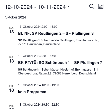
Ve
12-10-2024
 - 
10-11-2024
Veran
Suche
Liste
Datum
An
Such
Oktober 2024
wählen.
Na
13. Oktober 2024,9:00
-
15:00
SO.
und
13
BL NF: SV Reutlingen 2 – SF Pfullingen 3
Ansic
SV Reutlingen 1
Schachverein Reutlingen, Eisenbahnstr. 14,
72770 Reutlingen, Deutschland
Navig
13. Oktober 2024,9:00
-
15:00
SO.
13
BK RT/TÜ: SG Schönbuch 1 – SF Pfullingen 7
SG Schönbuch 1
Bebenhäuser Klosterhof, Bronngasse 13; 1.
Obergeschoss; Raum 2.2, 71083 Herrenberg, Deutschland
18. Oktober 2024,18:00
-
19:30
FR.
18
kein Programm
18. Oktober 2024,19:30
-
22:30
FR.